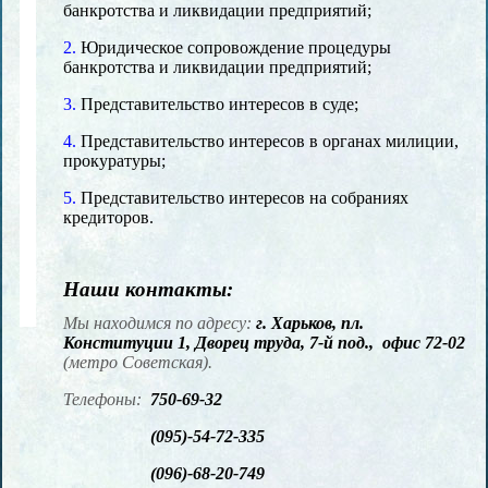
банкротства и ликвидации предприятий;
НАСЛЕДСТВО
2.
Юридическое сопровождение процедуры
РЕГИСТРАЦИЯ/ЛИКВИДАЦИЯ ПРЕДПРИЯТИЙ
банкротства и ликвидации предприятий;
ИСКОВЫЕ ЗАЯВЛЕНИЯ
3.
Представительство интересов в суде;
ЗРАЗКИ ПОЗОВНИХ ЗАЯВ
4.
Представительство интересов в органах милиции,
ЗЕМЛЕУСТРОЙСТВО
прокуратуры;
ЮРИДИЧЕСКИЕ КОНСУЛЬТАЦИИ
5.
Представительство интересов на собраниях
ЮРИДИЧЕСКИЕ УСЛУГИ
кредиторов.
УЗАКОНЕНИЕ САМОСТРОЯ
ПРИКЛАДИ ЗАПОВНЕННЯ ДЕКЛАРАЦІЙ В ДАБІ
Наши
контакты:
ЭТО ПОЛЕЗНО
Мы находимся по адресу:
г. Харьков
, пл.
Конституции 1, Дворец труда, 7-й под.,
офис 72-02
(метро Советская).
Телефоны:
750-69-32
(095)-54-72-335
(096)-68-20-749